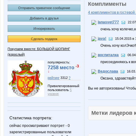
Комплименты
Отправить приватное сообщение
4 комплиментов в гостевой 
Добавить в друзья
lanasvet777
22.07
Игнорировать
очень хочу колечко,
java!
15.04.2015 в 
Сделать подарок
Очень хочу колЭчко!!!
Покупаем вместе: БОЛЬШОЙ ШОПИНГ
(взрослый)
воспиталка
06.04
присоединяюсь к во
популярность:
-3
7258 место
Ведослава
↓
16.03
рейтинг
3312
?
Оксана, здравствуй
Привилегированный
Вы не авторизованы! Чтоб
пользователь
5
уровня
Метки лидеров
Статистика портрета:
сейчас просматривают портрет - 0
зарегистрированные пользователи