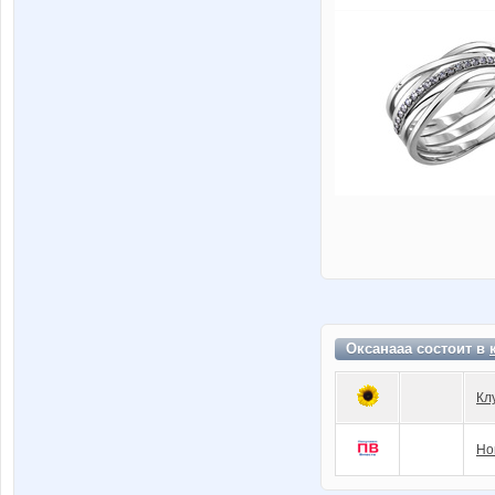
Оксанааа состоит в
Кл
Но